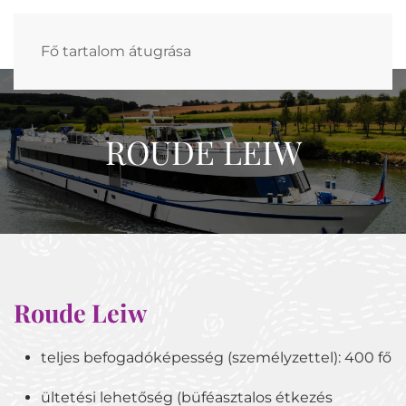
Fő tartalom átugrása
ROUDE LEIW
Roude Leiw
teljes befogadóképesség (személyzettel): 400 fő
ültetési lehetőség (büféasztalos étkezés